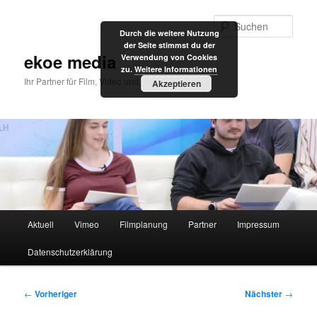
Zum
primären
Such
Durch die weitere Nutzung
Inhalt
der Seite stimmst du der
springen
ekoe media
Verwendung von Cookies
zu.
Weitere Informationen
Ihr Partner für Film, Video und Internet
Akzeptieren
Hauptmenü
Aktuell
Vimeo
Filmplanung
Partner
Impressum
Datenschutzerklärung
Beitragsnavigation
←
Vorheriger
Nächster
→