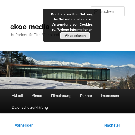
Zum
primären
Such
Durch die weitere Nutzung
Inhalt
der Seite stimmst du der
springen
ekoe media
Verwendung von Cookies
zu.
Weitere Informationen
Ihr Partner für Film, Video und Internet
Akzeptieren
Hauptmenü
Aktuell
Vimeo
Filmplanung
Partner
Impressum
Datenschutzerklärung
Beitragsnavigation
←
Vorheriger
Nächster
→