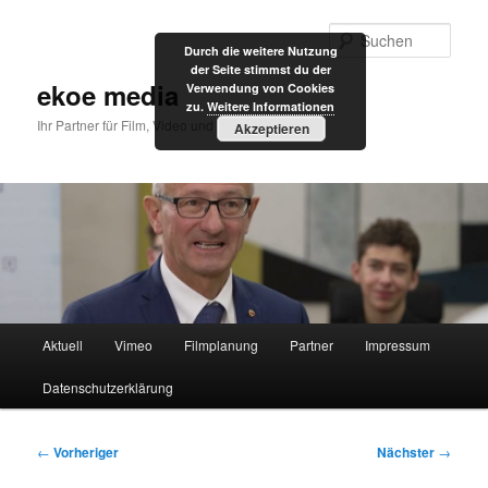
Zum
primären
Such
Durch die weitere Nutzung
Inhalt
der Seite stimmst du der
springen
ekoe media
Verwendung von Cookies
zu.
Weitere Informationen
Ihr Partner für Film, Video und Internet
Akzeptieren
Hauptmenü
Aktuell
Vimeo
Filmplanung
Partner
Impressum
Datenschutzerklärung
Beitragsnavigation
←
Vorheriger
Nächster
→