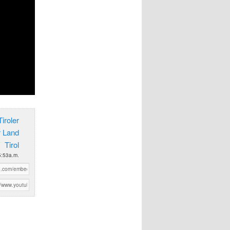
iroler
r Land
Tirol
5:53a.m.