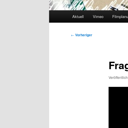
Hauptmenü
Aktuell
Vimeo
Filmplan
Beitragsnavigation
←
Vorheriger
Fra
Veröffentlic