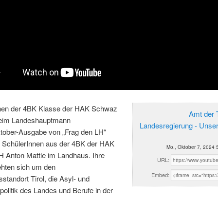
nen der 4BK Klasse der HAK Schwaz
Amt der T
beim Landeshauptmann
Landesregierung - Unse
ktober-Ausgabe von „Frag den LH“
 SchülerInnen aus der 4BK der HAK
Mo., Oktober 7, 2024 
 Anton Mattle im Landhaus. Ihre
URL:
ehten sich um den
Embed:
sstandort Tirol, die Asyl- und
politik des Landes und Berufe in der