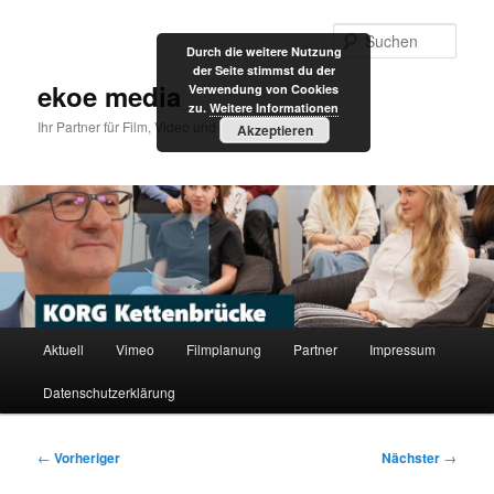
Zum
primären
Such
Durch die weitere Nutzung
Inhalt
der Seite stimmst du der
springen
ekoe media
Verwendung von Cookies
zu.
Weitere Informationen
Ihr Partner für Film, Video und Internet
Akzeptieren
Hauptmenü
Aktuell
Vimeo
Filmplanung
Partner
Impressum
Datenschutzerklärung
Beitragsnavigation
←
Vorheriger
Nächster
→