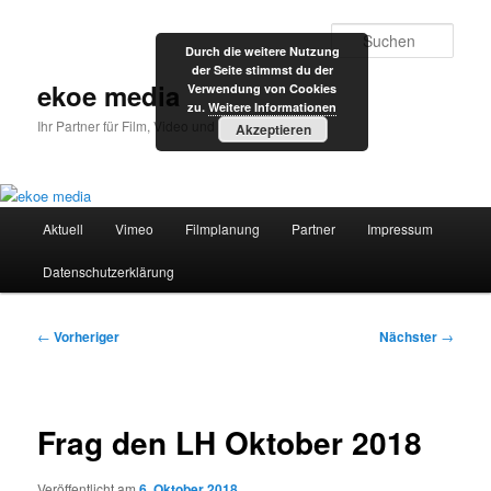
Zum
primären
Such
Durch die weitere Nutzung
Inhalt
der Seite stimmst du der
springen
ekoe media
Verwendung von Cookies
zu.
Weitere Informationen
Ihr Partner für Film, Video und Internet
Akzeptieren
Hauptmenü
Aktuell
Vimeo
Filmplanung
Partner
Impressum
Datenschutzerklärung
Beitragsnavigation
←
Vorheriger
Nächster
→
Frag den LH Oktober 2018
Veröffentlicht am
6. Oktober 2018