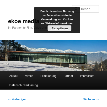
Zum
primären
Such
Durch die weitere Nutzung
Inhalt
der Seite stimmst du der
springen
ekoe media
Verwendung von Cookies
zu.
Weitere Informationen
Ihr Partner für Film, Video und Internet
Akzeptieren
Hauptmenü
Aktuell
Vimeo
Filmplanung
Partner
Impressum
Datenschutzerklärung
Beitragsnavigation
←
Vorheriger
Nächster
→