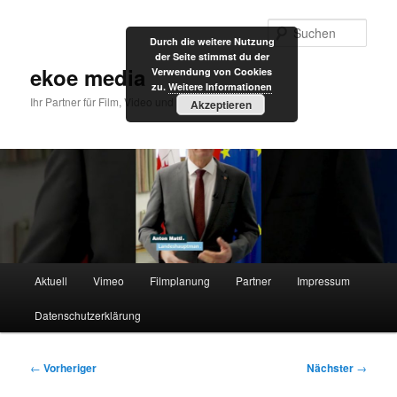
Zum
primären
Such
Durch die weitere Nutzung
Inhalt
der Seite stimmst du der
springen
ekoe media
Verwendung von Cookies
zu.
Weitere Informationen
Ihr Partner für Film, Video und Internet
Akzeptieren
Hauptmenü
Aktuell
Vimeo
Filmplanung
Partner
Impressum
Datenschutzerklärung
Beitragsnavigation
←
Vorheriger
Nächster
→