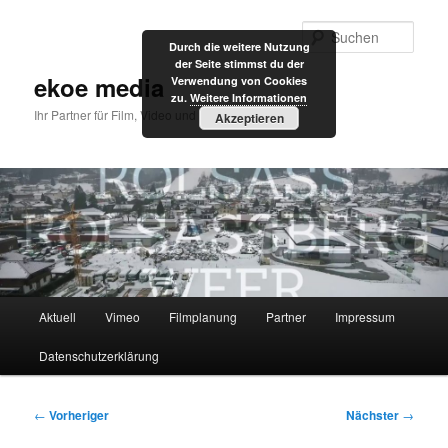
Zum
primären
Such
Durch die weitere Nutzung
Inhalt
der Seite stimmst du der
springen
ekoe media
Verwendung von Cookies
zu.
Weitere Informationen
Ihr Partner für Film, Video und Internet
Akzeptieren
Hauptmenü
Aktuell
Vimeo
Filmplanung
Partner
Impressum
Datenschutzerklärung
Beitragsnavigation
←
Vorheriger
Nächster
→