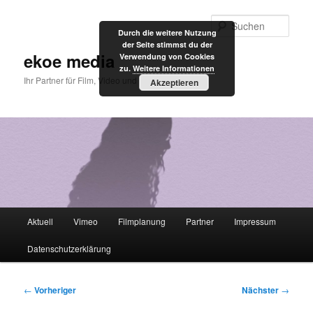
Zum
primären
Such
Durch die weitere Nutzung
Inhalt
der Seite stimmst du der
springen
ekoe media
Verwendung von Cookies
zu.
Weitere Informationen
Ihr Partner für Film, Video und Internet
Akzeptieren
Hauptmenü
Aktuell
Vimeo
Filmplanung
Partner
Impressum
Datenschutzerklärung
Beitragsnavigation
←
Vorheriger
Nächster
→