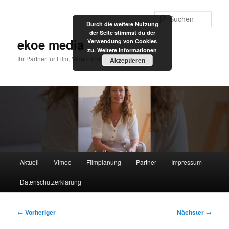
Zum
primären
Such
Durch die weitere Nutzung
Inhalt
der Seite stimmst du der
springen
ekoe media
Verwendung von Cookies
zu.
Weitere Informationen
Ihr Partner für Film, Video und Internet
Akzeptieren
Hauptmenü
Aktuell
Vimeo
Filmplanung
Partner
Impressum
Datenschutzerklärung
Beitragsnavigation
←
Vorheriger
Nächster
→