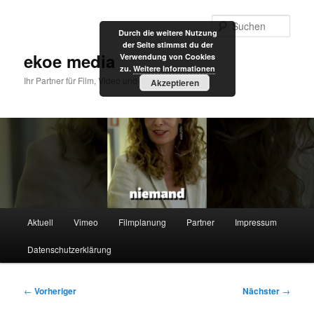
Zum
primären
Such
Durch die weitere Nutzung
Inhalt
der Seite stimmst du der
springen
ekoe media
Verwendung von Cookies
zu.
Weitere Informationen
Ihr Partner für Film, Video und Internet
Akzeptieren
Hauptmenü
Aktuell
Vimeo
Filmplanung
Partner
Impressum
Datenschutzerklärung
Beitragsnavigation
←
Vorheriger
Nächster
→