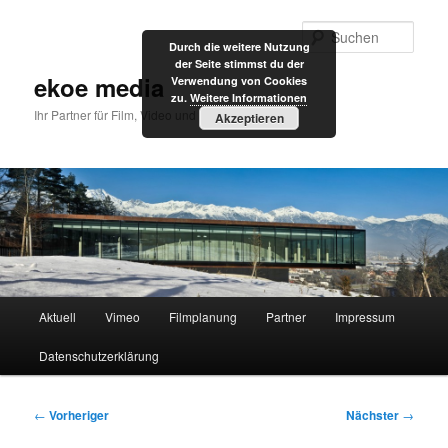
Zum
primären
Such
Durch die weitere Nutzung
Inhalt
der Seite stimmst du der
springen
ekoe media
Verwendung von Cookies
zu.
Weitere Informationen
Ihr Partner für Film, Video und Internet
Akzeptieren
Hauptmenü
Aktuell
Vimeo
Filmplanung
Partner
Impressum
Datenschutzerklärung
Beitragsnavigation
←
Vorheriger
Nächster
→