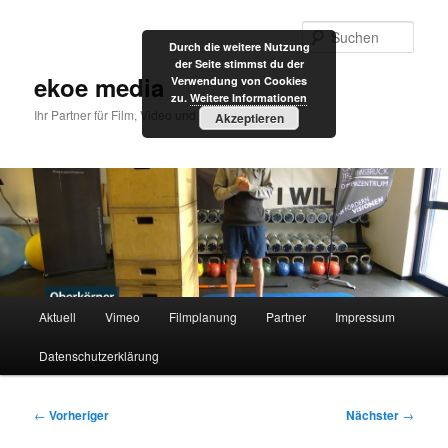
Zum
primären
Such
Durch die weitere Nutzung
Inhalt
der Seite stimmst du der
springen
ekoe media
Verwendung von Cookies
zu.
Weitere Informationen
Ihr Partner für Film, Video und Internet
Akzeptieren
Hauptmenü
Aktuell
Vimeo
Filmplanung
Partner
Impressum
Datenschutzerklärung
Beitragsnavigation
←
Vorheriger
Nächster
→