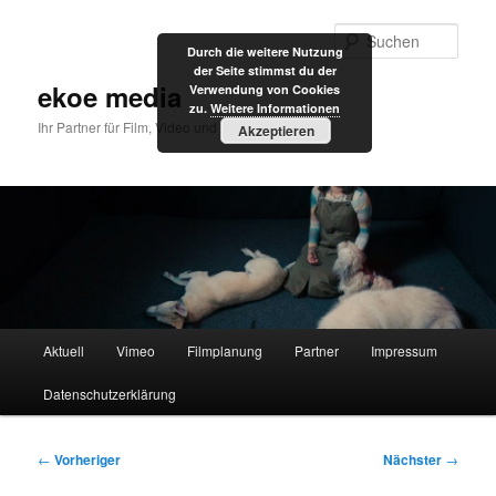
Zum
primären
Such
Durch die weitere Nutzung
Inhalt
der Seite stimmst du der
springen
ekoe media
Verwendung von Cookies
zu.
Weitere Informationen
Ihr Partner für Film, Video und Internet
Akzeptieren
Hauptmenü
Aktuell
Vimeo
Filmplanung
Partner
Impressum
Datenschutzerklärung
Beitragsnavigation
←
Vorheriger
Nächster
→