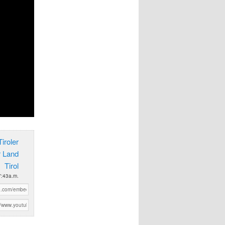
iroler
r Land
Tirol
7:43a.m.