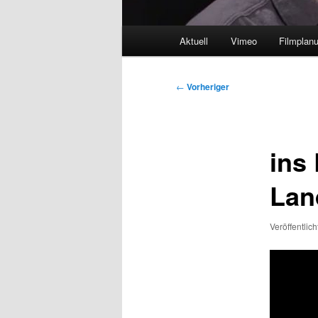
Hauptmenü
Aktuell
Vimeo
Filmplan
Beitragsnavigation
←
Vorheriger
ins 
Land
Veröffentlic