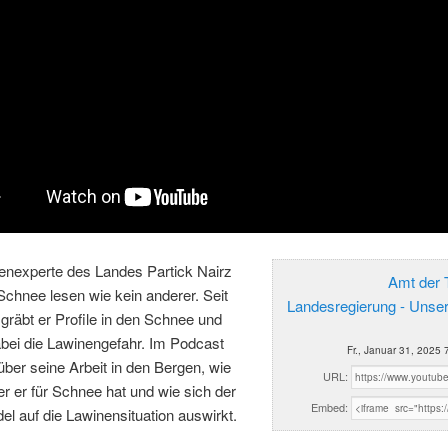
enexperte des Landes Partick Nairz
Amt der T
chnee lesen wie kein anderer. Seit
Landesregierung - Unse
gräbt er Profile in den Schnee und
bei die Lawinengefahr. Im Podcast
Fr., Januar 31, 2025 
 über seine Arbeit in den Bergen, wie
URL:
er er für Schnee hat und wie sich der
Embed:
l auf die Lawinensituation auswirkt.