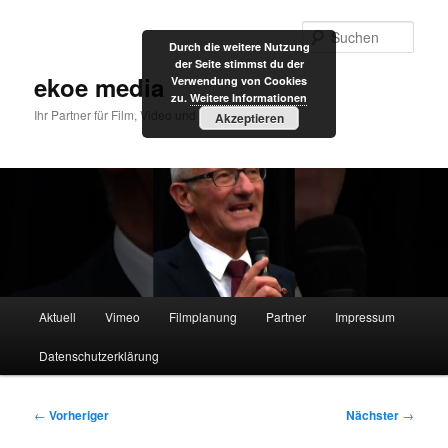
Zum
primären
Such
Durch die weitere Nutzung
Inhalt
der Seite stimmst du der
springen
ekoe media
Verwendung von Cookies
zu.
Weitere Informationen
Ihr Partner für Film, Video und Internet
Akzeptieren
Hauptmenü
Aktuell
Vimeo
Filmplanung
Partner
Impressum
Datenschutzerklärung
Beitragsnavigation
←
Vorheriger
Nächster
→