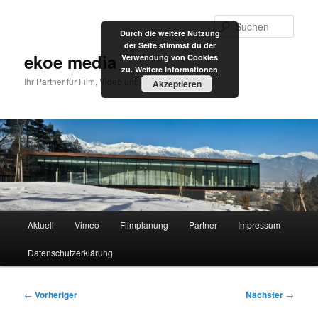
Zum
primären
Such
Durch die weitere Nutzung
Inhalt
der Seite stimmst du der
springen
ekoe media
Verwendung von Cookies
zu.
Weitere Informationen
Ihr Partner für Film, Video und Internet
Akzeptieren
Hauptmenü
Aktuell
Vimeo
Filmplanung
Partner
Impressum
Datenschutzerklärung
Beitragsnavigation
←
Vorheriger
Nächster
→