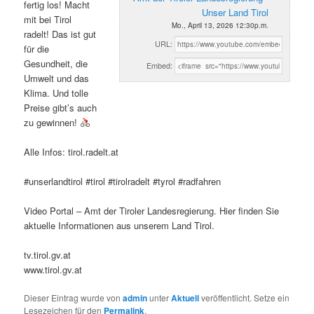
fertig los! Macht
Unser Land Tirol
mit bei Tirol
Mo., April 13, 2026 12:30p.m.
radelt! Das ist gut
URL:
für die
Gesundheit, die
Embed:
Umwelt und das
Klima. Und tolle
Preise gibt’s auch
zu gewinnen!
Alle Infos: tirol.radelt.at
#unserlandtirol #tirol #tirolradelt #tyrol #radfahren
Video Portal – Amt der Tiroler Landesregierung. Hier finden Sie
aktuelle Informationen aus unserem Land Tirol.
tv.tirol.gv.at
www.tirol.gv.at
Dieser Eintrag wurde von
admin
unter
Aktuell
veröffentlicht. Setze ein
Lesezeichen für den
Permalink
.