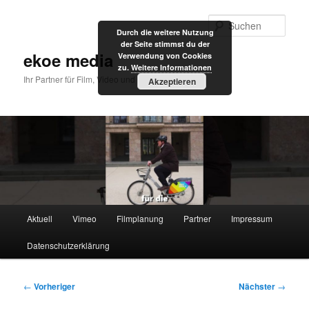
Zum
primären
Such
Durch die weitere Nutzung
Inhalt
der Seite stimmst du der
springen
ekoe media
Verwendung von Cookies
zu.
Weitere Informationen
Ihr Partner für Film, Video und Internet
Akzeptieren
Hauptmenü
Aktuell
Vimeo
Filmplanung
Partner
Impressum
Datenschutzerklärung
Beitragsnavigation
←
Vorheriger
Nächster
→