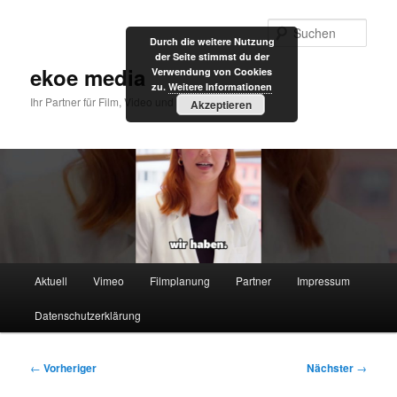
Zum
primären
Such
Durch die weitere Nutzung
Inhalt
der Seite stimmst du der
springen
ekoe media
Verwendung von Cookies
zu.
Weitere Informationen
Ihr Partner für Film, Video und Internet
Akzeptieren
Hauptmenü
Aktuell
Vimeo
Filmplanung
Partner
Impressum
Datenschutzerklärung
Beitragsnavigation
←
Vorheriger
Nächster
→