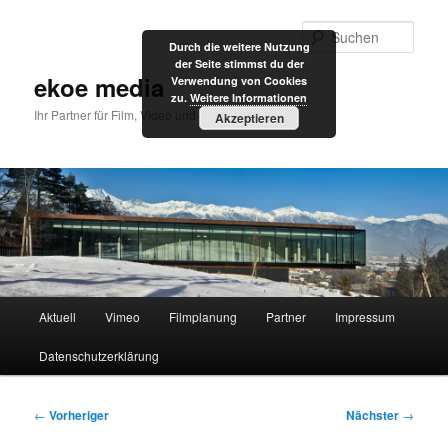
Zum
primären
Such
Durch die weitere Nutzung
Inhalt
der Seite stimmst du der
springen
ekoe media
Verwendung von Cookies
zu.
Weitere Informationen
Ihr Partner für Film, Video und Internet
Akzeptieren
Hauptmenü
Aktuell
Vimeo
Filmplanung
Partner
Impressum
Datenschutzerklärung
Beitragsnavigation
←
Vorheriger
Nächster
→