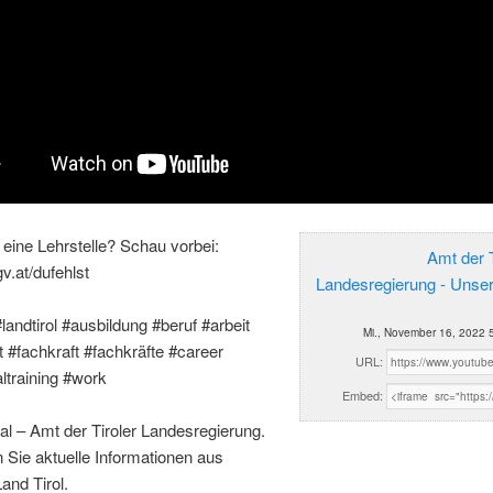
eine Lehrstelle? Schau vorbei:
Amt der T
gv.at/dufehlst
Landesregierung - Unse
#landtirol #ausbildung #beruf #arbeit
Mi., November 16, 2022 
t #fachkraft #fachkräfte #career
URL:
ltraining #work
Embed:
al – Amt der Tiroler Landesregierung.
n Sie aktuelle Informationen aus
and Tirol.