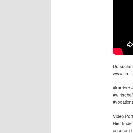
Du suchst 
www.tirol.
#karriere 
#wirtschaf
#vocationa
Video Port
Hier finde
unserem L