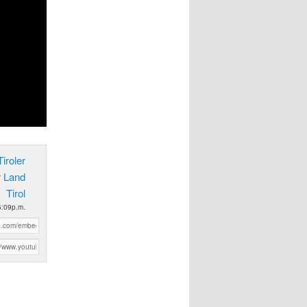
iroler
r Land
Tirol
5:09p.m.