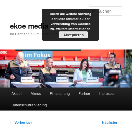
Zum
primären
Such
Durch die weitere Nutzung
Inhalt
der Seite stimmst du der
springen
ekoe media
Verwendung von Cookies
zu.
Weitere Informationen
Ihr Partner für Film, Video und Internet
Akzeptieren
Hauptmenü
Aktuell
Vimeo
Filmplanung
Partner
Impressum
Datenschutzerklärung
Beitragsnavigation
←
Vorheriger
Nächster
→