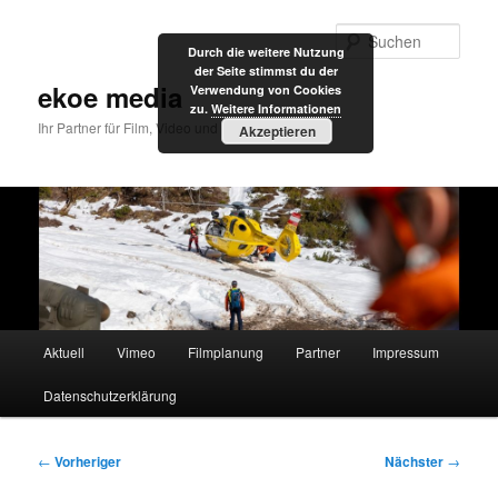
Zum
primären
Such
Durch die weitere Nutzung
Inhalt
der Seite stimmst du der
springen
ekoe media
Verwendung von Cookies
zu.
Weitere Informationen
Ihr Partner für Film, Video und Internet
Akzeptieren
Hauptmenü
Aktuell
Vimeo
Filmplanung
Partner
Impressum
Datenschutzerklärung
Beitragsnavigation
←
Vorheriger
Nächster
→