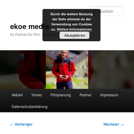
Zum
primären
Such
Durch die weitere Nutzung
Inhalt
der Seite stimmst du der
springen
ekoe media
Verwendung von Cookies
zu.
Weitere Informationen
Ihr Partner für Film, Video und Internet
Akzeptieren
Hauptmenü
Aktuell
Vimeo
Filmplanung
Partner
Impressum
Datenschutzerklärung
Beitragsnavigation
←
Vorheriger
Nächster
→