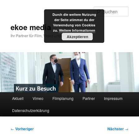
Zum
primären
Such
Durch die weitere Nutzung
Inhalt
der Seite stimmst du der
springen
ekoe media
Verwendung von Cookies
zu.
Weitere Informationen
Ihr Partner für Film, Video und Internet
Akzeptieren
Hauptmenü
Aktuell
Vimeo
Filmplanung
Partner
Impressum
Datenschutzerklärung
Beitragsnavigation
←
Vorheriger
Nächster
→