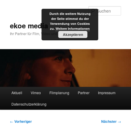
Zum
primären
Such
Durch die weitere Nutzung
Inhalt
der Seite stimmst du der
springen
ekoe media
Verwendung von Cookies
zu.
Weitere Informationen
Ihr Partner für Film, Video und Internet
Akzeptieren
Hauptmenü
Aktuell
Vimeo
Filmplanung
Partner
Impressum
Datenschutzerklärung
Beitragsnavigation
←
Vorheriger
Nächster
→