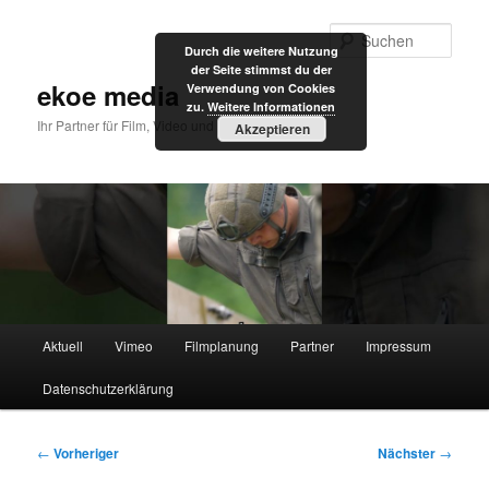
Zum
primären
Such
Durch die weitere Nutzung
Inhalt
der Seite stimmst du der
springen
ekoe media
Verwendung von Cookies
zu.
Weitere Informationen
Ihr Partner für Film, Video und Internet
Akzeptieren
Hauptmenü
Aktuell
Vimeo
Filmplanung
Partner
Impressum
Datenschutzerklärung
Beitragsnavigation
←
Vorheriger
Nächster
→