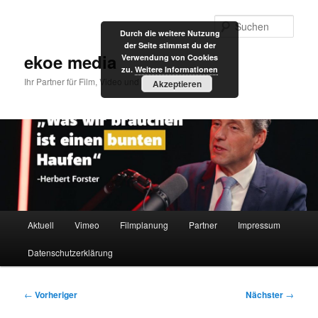
Zum
primären
Such
Durch die weitere Nutzung
Inhalt
der Seite stimmst du der
springen
ekoe media
Verwendung von Cookies
zu.
Weitere Informationen
Ihr Partner für Film, Video und Internet
Akzeptieren
Hauptmenü
Aktuell
Vimeo
Filmplanung
Partner
Impressum
Datenschutzerklärung
Beitragsnavigation
←
Vorheriger
Nächster
→