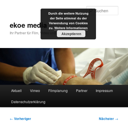
Zum
primären
Such
Durch die weitere Nutzung
Inhalt
der Seite stimmst du der
springen
ekoe media
Verwendung von Cookies
zu.
Weitere Informationen
Ihr Partner für Film, Video und Internet
Akzeptieren
Hauptmenü
Aktuell
Vimeo
Filmplanung
Partner
Impressum
Datenschutzerklärung
Beitragsnavigation
←
Vorheriger
Nächster
→