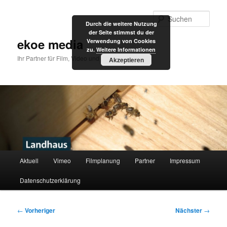
Zum
primären
Such
Durch die weitere Nutzung
Inhalt
der Seite stimmst du der
springen
ekoe media
Verwendung von Cookies
zu.
Weitere Informationen
Ihr Partner für Film, Video und Internet
Akzeptieren
Hauptmenü
Aktuell
Vimeo
Filmplanung
Partner
Impressum
Datenschutzerklärung
Beitragsnavigation
←
Vorheriger
Nächster
→