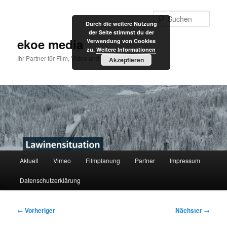
Zum
primären
Such
Durch die weitere Nutzung
Inhalt
der Seite stimmst du der
springen
ekoe media
Verwendung von Cookies
zu.
Weitere Informationen
Ihr Partner für Film, Video und Internet
Akzeptieren
Hauptmenü
Aktuell
Vimeo
Filmplanung
Partner
Impressum
Datenschutzerklärung
Beitragsnavigation
←
Vorheriger
Nächster
→