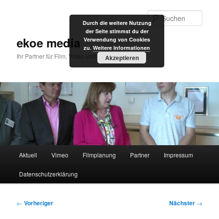
Zum
primären
Such
Durch die weitere Nutzung
Inhalt
der Seite stimmst du der
springen
ekoe media
Verwendung von Cookies
zu.
Weitere Informationen
Ihr Partner für Film, Video und Internet
Akzeptieren
Hauptmenü
Aktuell
Vimeo
Filmplanung
Partner
Impressum
Datenschutzerklärung
Beitragsnavigation
←
Vorheriger
Nächster
→