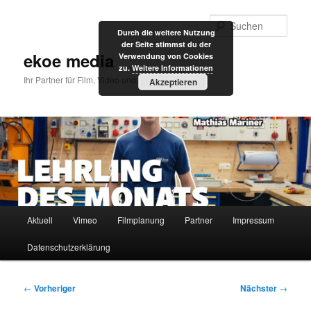
Zum
primären
Such
Durch die weitere Nutzung
Inhalt
der Seite stimmst du der
springen
ekoe media
Verwendung von Cookies
zu.
Weitere Informationen
Ihr Partner für Film, Video und Internet
Akzeptieren
Hauptmenü
Aktuell
Vimeo
Filmplanung
Partner
Impressum
Datenschutzerklärung
Beitragsnavigation
←
Vorheriger
Nächster
→