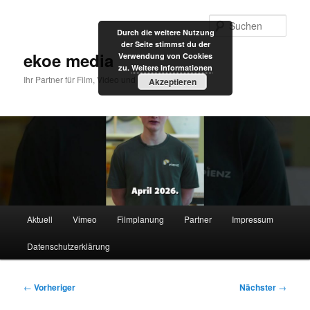
Zum
primären
Such
Durch die weitere Nutzung
Inhalt
der Seite stimmst du der
springen
ekoe media
Verwendung von Cookies
zu.
Weitere Informationen
Ihr Partner für Film, Video und Internet
Akzeptieren
Hauptmenü
Aktuell
Vimeo
Filmplanung
Partner
Impressum
Datenschutzerklärung
Beitragsnavigation
←
Vorheriger
Nächster
→