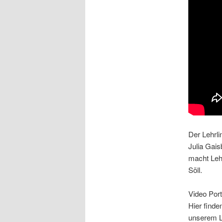
Der Lehrl
Julia Gai
macht Lehr
Söll.
Video Port
Hier finde
unserem L