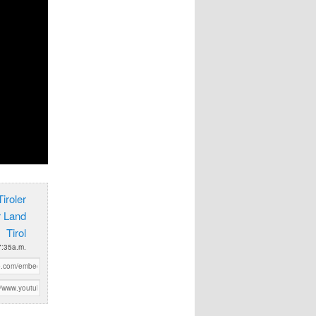
iroler
r Land
Tirol
7:35a.m.