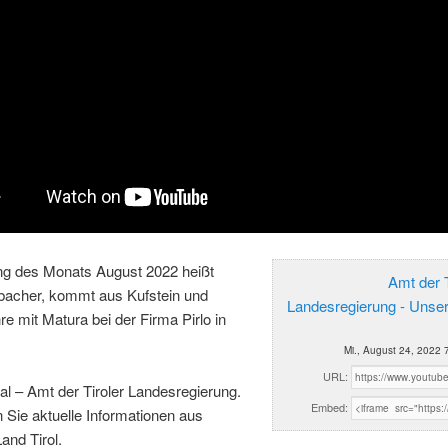
ing des Monats August 2022 heißt
Amt der T
sbacher, kommt aus Kufstein und
Landesregierung - Unse
e mit Matura bei der Firma Pirlo in
Mi., August 24, 2022 
URL:
al – Amt der Tiroler Landesregierung.
Embed:
n Sie aktuelle Informationen aus
and Tirol.