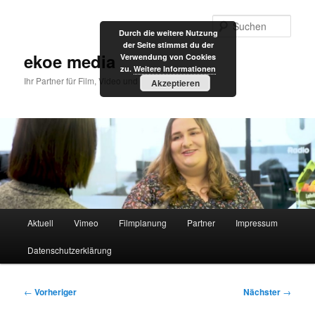
Zum
primären
Such
Durch die weitere Nutzung
Inhalt
der Seite stimmst du der
springen
ekoe media
Verwendung von Cookies
zu.
Weitere Informationen
Ihr Partner für Film, Video und Internet
Akzeptieren
Hauptmenü
Aktuell
Vimeo
Filmplanung
Partner
Impressum
Datenschutzerklärung
Beitragsnavigation
←
Vorheriger
Nächster
→