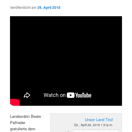
Veröffentlicht am
26. April 2018
Landesrätin Beate
Unser Land Tirol
Palfrader
Do., April 26, 2018 1:51p.m.
gratulierte dem