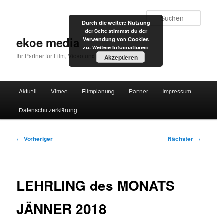
Zum
primären
Such
Durch die weitere Nutzung
Inhalt
der Seite stimmst du der
springen
ekoe media
Verwendung von Cookies
zu.
Weitere Informationen
Ihr Partner für Film, Video und Internet
Akzeptieren
Hauptmenü
Aktuell
Vimeo
Filmplanung
Partner
Impressum
Datenschutzerklärung
Beitragsnavigation
←
Vorheriger
Nächster
→
LEHRLING des MONATS
JÄNNER 2018