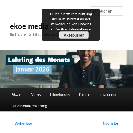
Zum
primären
Such
Durch die weitere Nutzung
Inhalt
der Seite stimmst du der
springen
ekoe media
Verwendung von Cookies
zu.
Weitere Informationen
Ihr Partner für Film, Video und Internet
Akzeptieren
Hauptmenü
Aktuell
Vimeo
Filmplanung
Partner
Impressum
Datenschutzerklärung
Beitragsnavigation
←
Vorheriger
Nächster
→