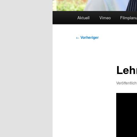
Hauptmenü
Aktuell
Vimeo
Filmplan
Beitragsnavigation
←
Vorheriger
Leh
Veröffentlic