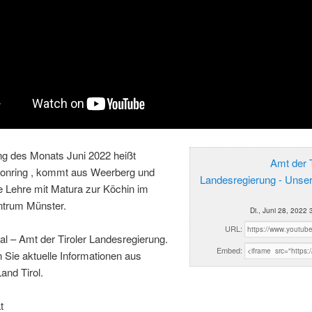
ng des Monats Juni 2022 heißt
Amt der T
ponring , kommt aus Weerberg und
Landesregierung - Unse
e Lehre mit Matura zur Köchin im
trum Münster.
Di., Juni 28, 2022 
URL:
al – Amt der Tiroler Landesregierung.
Embed:
n Sie aktuelle Informationen aus
and Tirol.
t