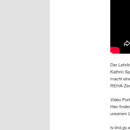
Der Lehrli
Kathrin S
macht ein
REHA-Zen
Video Port
Hier finde
unserem L
tv.tirol.gv.a