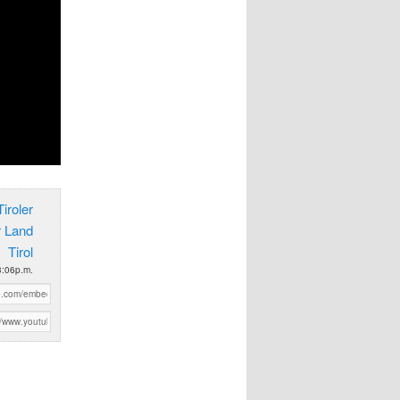
iroler
r Land
Tirol
3:06p.m.