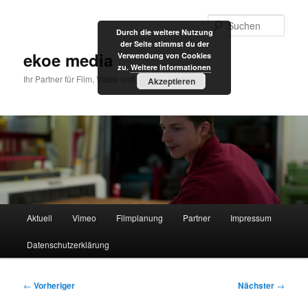
Zum
primären
Such
Durch die weitere Nutzung
Inhalt
der Seite stimmst du der
springen
ekoe media
Verwendung von Cookies
zu.
Weitere Informationen
Ihr Partner für Film, Video und Internet
Akzeptieren
Hauptmenü
Aktuell
Vimeo
Filmplanung
Partner
Impressum
Datenschutzerklärung
Beitragsnavigation
←
Vorheriger
Nächster
→