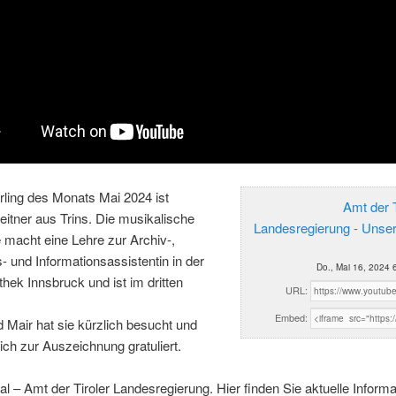
rling des Monats Mai 2024 ist
Amt der T
itner aus Trins. Die musikalische
Landesregierung - Unse
 macht eine Lehre zur Archiv-,
s- und Informationsassistentin in der
Do., Mai 16, 2024 
othek Innsbruck und ist im dritten
URL:
Embed:
d Mair hat sie kürzlich besucht und
lich zur Auszeichnung gratuliert.
al – Amt der Tiroler Landesregierung. Hier finden Sie aktuelle Inform