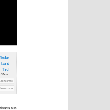
iroler
r Land
Tirol
6:57a.m.
ationen aus