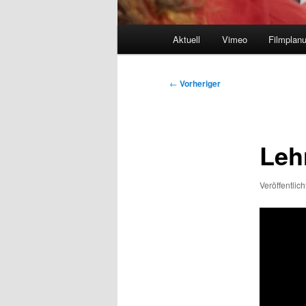
Hauptmenü
Aktuell
Vimeo
Filmplan
Beitragsnavigation
←
Vorheriger
Leh
Veröffentlic