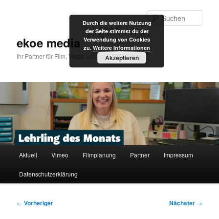
Zum
primären
Such
Durch die weitere Nutzung
Inhalt
der Seite stimmst du der
springen
ekoe media
Verwendung von Cookies
zu.
Weitere Informationen
Ihr Partner für Film, Video und Internet
Akzeptieren
Hauptmenü
Aktuell
Vimeo
Filmplanung
Partner
Impressum
Datenschutzerklärung
Beitragsnavigation
←
Vorheriger
Nächster
→