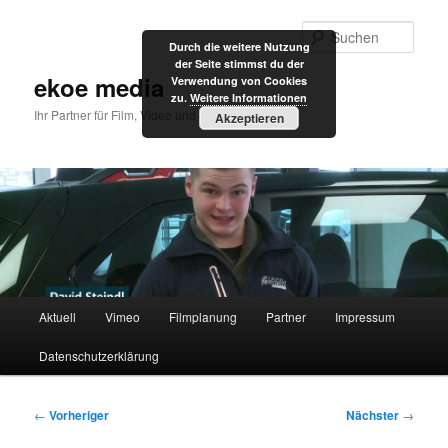
Zum
primären
Such
Durch die weitere Nutzung
Inhalt
der Seite stimmst du der
springen
ekoe media
Verwendung von Cookies
zu.
Weitere Informationen
Ihr Partner für Film, Video und Internet
Akzeptieren
Hauptmenü
Aktuell
Vimeo
Filmplanung
Partner
Impressum
Datenschutzerklärung
Beitragsnavigation
←
Vorheriger
Nächster
→