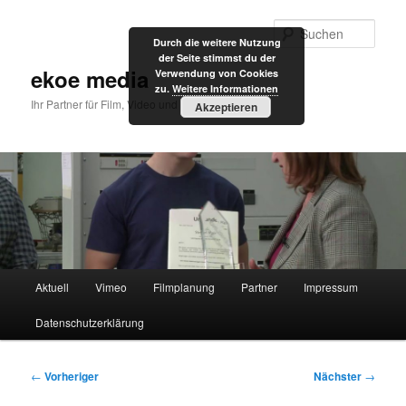
Zum
primären
Such
Durch die weitere Nutzung
Inhalt
der Seite stimmst du der
springen
ekoe media
Verwendung von Cookies
zu.
Weitere Informationen
Ihr Partner für Film, Video und Internet
Akzeptieren
Hauptmenü
Aktuell
Vimeo
Filmplanung
Partner
Impressum
Datenschutzerklärung
Beitragsnavigation
←
Vorheriger
Nächster
→