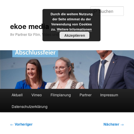
Zum
primären
Such
Durch die weitere Nutzung
Inhalt
der Seite stimmst du der
springen
ekoe media
Verwendung von Cookies
zu.
Weitere Informationen
Ihr Partner für Film, Video und Internet
Akzeptieren
Hauptmenü
Aktuell
Vimeo
Filmplanung
Partner
Impressum
Datenschutzerklärung
Beitragsnavigation
←
Vorheriger
Nächster
→