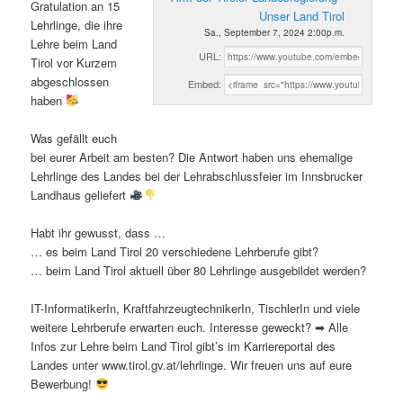
Gratulation an 15
Unser Land Tirol
Lehrlinge, die ihre
Sa., September 7, 2024 2:00p.m.
Lehre beim Land
URL:
Tirol vor Kurzem
abgeschlossen
Embed:
haben
Was gefällt euch
bei eurer Arbeit am besten? Die Antwort haben uns ehemalige
Lehrlinge des Landes bei der Lehrabschlussfeier im Innsbrucker
Landhaus geliefert
Habt ihr gewusst, dass …
… es beim Land Tirol 20 verschiedene Lehrberufe gibt?
… beim Land Tirol aktuell über 80 Lehrlinge ausgebildet werden?
IT-InformatikerIn, KraftfahrzeugtechnikerIn, TischlerIn und viele
weitere Lehrberufe erwarten euch. Interesse geweckt? ➡ Alle
Infos zur Lehre beim Land Tirol gibt’s im Karriereportal des
Landes unter www.tirol.gv.at/lehrlinge. Wir freuen uns auf eure
Bewerbung!