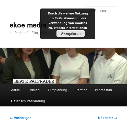
Zum
primären
Such
Durch die weitere Nutzung
Inhalt
der Seite stimmst du der
springen
ekoe media
Verwendung von Cookies
zu.
Weitere Informationen
Ihr Partner für Film, Video und Internet
Akzeptieren
Hauptmenü
Aktuell
Vimeo
Filmplanung
Partner
Impressum
Datenschutzerklärung
Beitragsnavigation
←
Vorheriger
Nächster
→