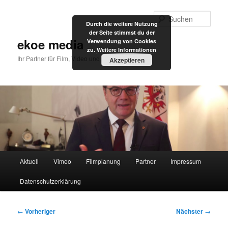
Zum
primären
Such
Durch die weitere Nutzung
Inhalt
der Seite stimmst du der
springen
ekoe media
Verwendung von Cookies
zu.
Weitere Informationen
Ihr Partner für Film, Video und Internet
Akzeptieren
Hauptmenü
Aktuell
Vimeo
Filmplanung
Partner
Impressum
Datenschutzerklärung
Beitragsnavigation
←
Vorheriger
Nächster
→