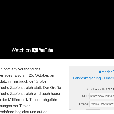
ll findet am Vorabend des
Amt der T
iertages, also am 25. Oktober, am
Landesregierung - Unse
latz in Innsbruck der Große
ische Zapfenstreich statt. Der Große
Do., Oktober 16, 2025 
ische Zapfenstreich wird auch heuer
URL:
 der Militärmusik Tirol durchgeführt,
Embed:
nungen der Tiroler
verbände begleitet und auf den