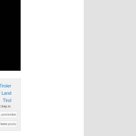
iroler
r Land
Tirol
2:54p.m.