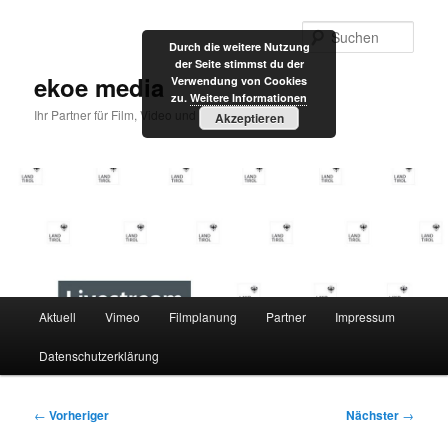
Zum
primären
Such
Durch die weitere Nutzung
Inhalt
der Seite stimmst du der
springen
ekoe media
Verwendung von Cookies
zu.
Weitere Informationen
Ihr Partner für Film, Video und Internet
Akzeptieren
Hauptmenü
Aktuell
Vimeo
Filmplanung
Partner
Impressum
Datenschutzerklärung
Beitragsnavigation
←
Vorheriger
Nächster
→