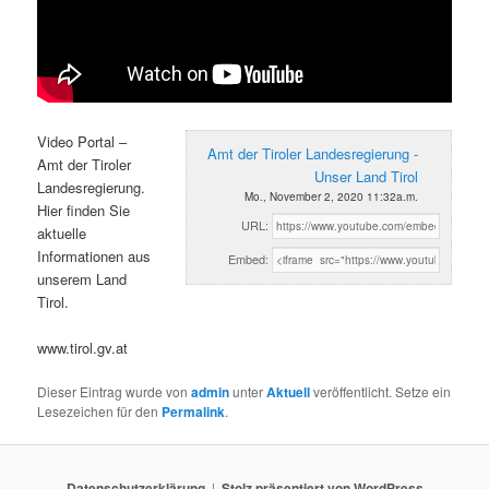
Video Portal –
Amt der Tiroler Landesregierung -
Amt der Tiroler
Unser Land Tirol
Landesregierung.
Mo., November 2, 2020 11:32a.m.
Hier finden Sie
URL:
aktuelle
Informationen aus
Embed:
unserem Land
Tirol.
www.tirol.gv.at
Dieser Eintrag wurde von
admin
unter
Aktuell
veröffentlicht. Setze ein
Lesezeichen für den
Permalink
.
Datenschutzerklärung
Stolz präsentiert von WordPress